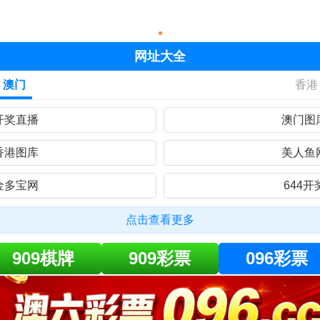
网址大全
澳门
香港
开奖直播
澳门图
香港图库
美人鱼
金多宝网
644开
黄大仙网
彩民网
点击查看更多
九五至尊
曾道人
909棋牌
909彩票
096彩票
摇钱树网
香港挂
铁盘神算
九龙心