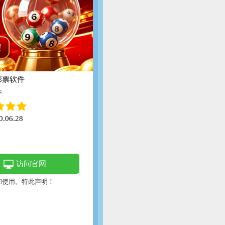
网
藏宝阁网
网
刘伯温网
机
凤凰天机
彩票软件
网
神算子网
件
宝
天线宝宝
06.28
坛
红姐论坛
典
六合宝典
访问官网
和使用。特此声明！
机
澳门玄机
网
四不像网