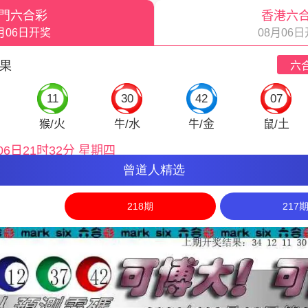
曾道人精选
218期
217