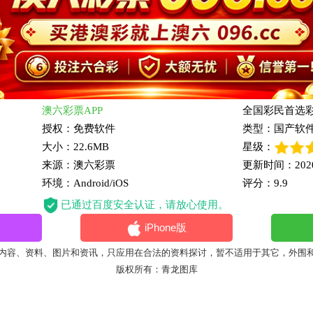
青龙阁网
藏宝阁
惠泽社群
刘伯温
雷锋总站
凤凰天
澳六彩票APP
全国彩民首选
六合彩票
神算子
授权：免费软件
类型：国产软
大小：22.6MB
星级：
聚宝盆网
天线宝
来源：澳六彩票
更新时间：2020.
环境：Android/iOS
评分：9.9
跑狗论坛
红姐论
已通过百度安全认证，请放心使用。
宝马论坛
六合宝
iPhone版
容、资料、图片和资讯，只应用在合法的资料探讨，暂不适用于其它，外围
白姐论坛
澳门玄
版权所有：青龙图库
澳门挂牌
四不像